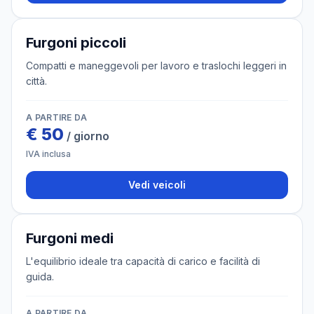
3 veicoli
Furgoni piccoli
Compatti e maneggevoli per lavoro e traslochi leggeri in
città.
A PARTIRE DA
€
50
/ giorno
IVA inclusa
Vedi veicoli
4 veicoli
Furgoni medi
L'equilibrio ideale tra capacità di carico e facilità di
guida.
A PARTIRE DA