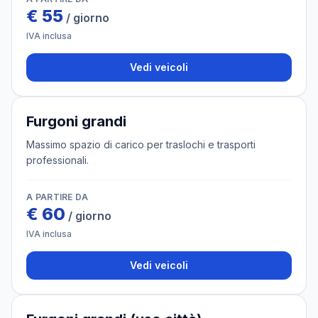
€
55
/ giorno
IVA inclusa
Vedi veicoli
6 veicoli
Furgoni grandi
Massimo spazio di carico per traslochi e trasporti
professionali.
A PARTIRE DA
€
60
/ giorno
IVA inclusa
Vedi veicoli
4 veicoli