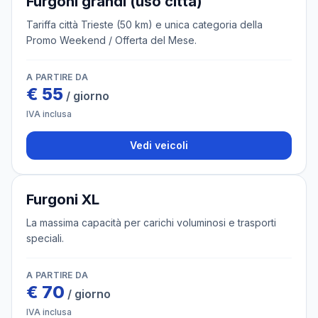
Furgoni grandi (uso città)
Tariffa città Trieste (50 km) e unica categoria della
Promo Weekend / Offerta del Mese.
A PARTIRE DA
€
55
/ giorno
IVA inclusa
Vedi veicoli
3 veicoli
Furgoni XL
La massima capacità per carichi voluminosi e trasporti
speciali.
A PARTIRE DA
€
70
/ giorno
IVA inclusa