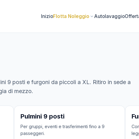
Inizio
Flotta Noleggio
Autolavaggio
Offer
ni 9 posti e furgoni da piccoli a XL. Ritiro in sede a
ogia di mezzo.
2 veicoli
3 ve
Pulmini 9 posti
Fu
Per gruppi, eventi e trasferimenti fino a 9
Com
passeggeri.
legg