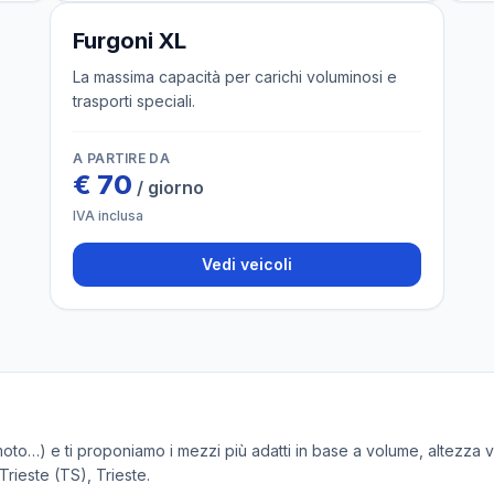
3 veicoli
Furgoni XL
La massima capacità per carichi voluminosi e
trasporti speciali.
A PARTIRE DA
€
70
/ giorno
IVA inclusa
Vedi veicoli
, moto…) e ti proponiamo i mezzi più adatti in base a volume, altezza
 Trieste (TS)
, Trieste.