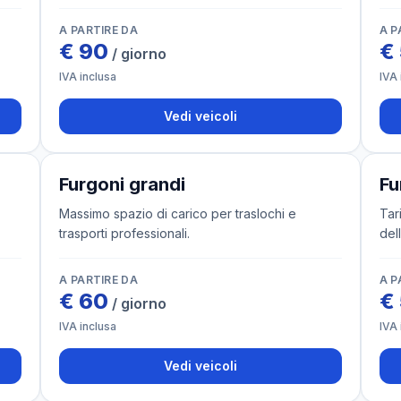
A PARTIRE DA
A P
€
90
€
/ giorno
IVA inclusa
IVA 
Vedi veicoli
6 veicoli
4 ve
Furgoni grandi
Fu
Massimo spazio di carico per traslochi e
Tar
trasporti professionali.
del
A PARTIRE DA
A P
€
60
€
/ giorno
IVA inclusa
IVA 
Vedi veicoli