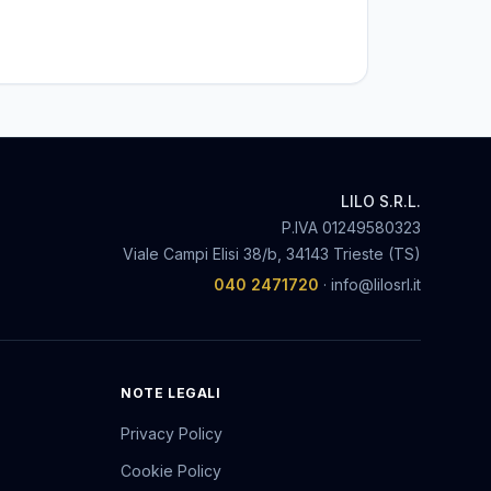
LILO S.R.L.
P.IVA
01249580323
Viale Campi Elisi 38/b, 34143 Trieste (TS)
040 2471720
·
info@lilosrl.it
NOTE LEGALI
Privacy Policy
Cookie Policy