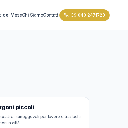
ta del Mese
Chi Siamo
Contatti
+39 040 2471720
icoli
rgoni piccoli
patti e maneggevoli per lavoro e traslochi
eri in città.