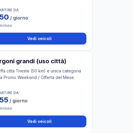
ARTIRE DA
50
/ giorno
inclusa
Vedi veicoli
icoli
rgoni grandi (uso città)
iffa città Trieste (50 km) e unica categoria
la Promo Weekend / Offerta del Mese.
ARTIRE DA
55
/ giorno
inclusa
Vedi veicoli