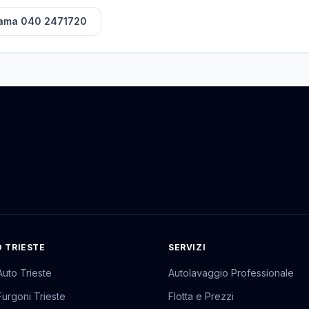
iama
040 2471720
 TRIESTE
SERVIZI
uto Trieste
Autolavaggio Professionale
urgoni Trieste
Flotta e Prezzi