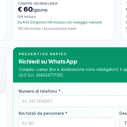
TARIFFA GIORNALIERA
€
60
/giorno
IVA inclusa
Da €42.00/giorno IVA inclusa con noleggio mensile
100 km inclusi / Assicurazione base
PREVENTIVO RAPIDO
Richiedi su WhatsApp
Compila i campi (km e destinazione sono obbligatori): ti 
LILO S.r.l.
(
0402471720
).
Numero di telefono *
Km totali da percorrere *
Des