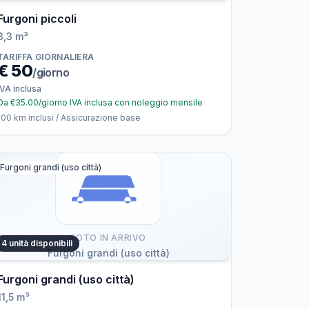
Furgoni piccoli
3,3 m³
TARIFFA GIORNALIERA
€
50
/giorno
IVA inclusa
Da €35.00/giorno IVA inclusa con noleggio mensile
100 km inclusi / Assicurazione base
Furgoni grandi (uso città)
FOTO IN ARRIVO
4 unità disponibili
Furgoni grandi (uso città)
Furgoni grandi (uso città)
11,5 m³