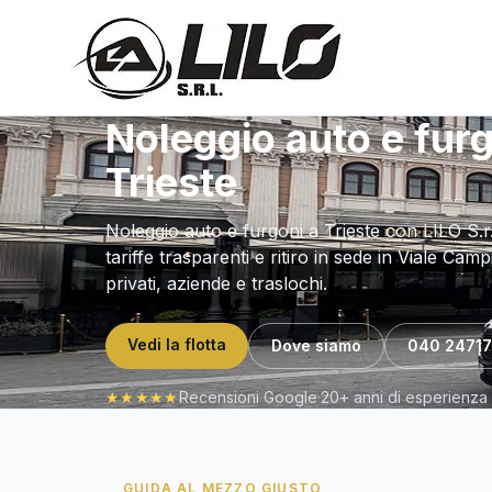
Noleggio auto e furg
Trieste
Noleggio auto e furgoni a Trieste con LILO S.r.
tariffe trasparenti e ritiro in sede in Viale Campi
privati, aziende e traslochi.
Vedi la flotta
Dove siamo
040 2471
★★★★★
Recensioni Google
·
20+ anni di esperienza 
GUIDA AL MEZZO GIUSTO