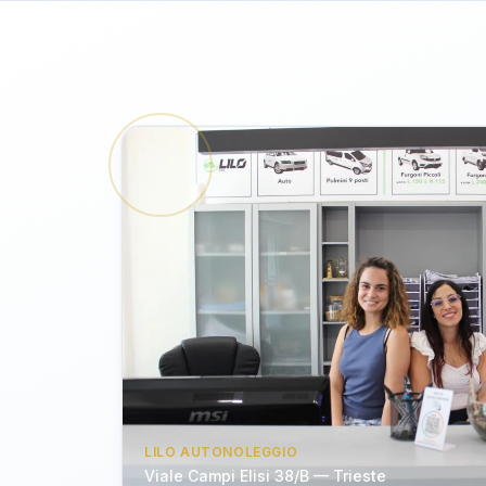
LILO AUTONOLEGGIO
Viale Campi Elisi 38/B — Trieste