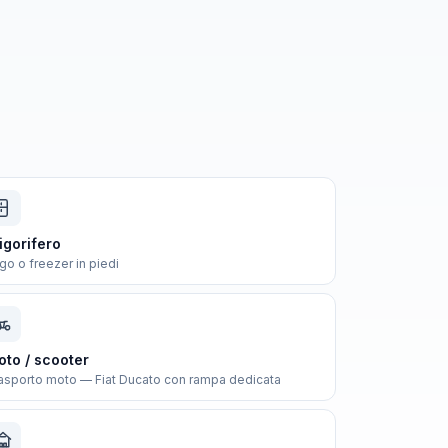
igorifero
igo o freezer in piedi
to / scooter
asporto moto — Fiat Ducato con rampa dedicata