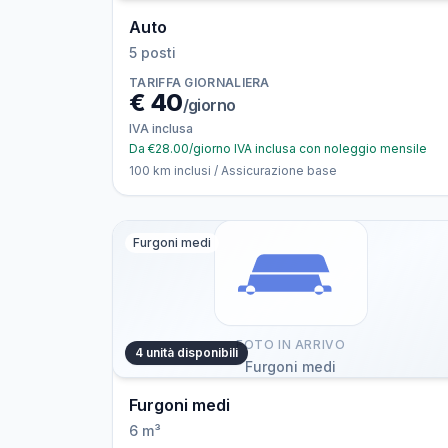
Auto
5 posti
TARIFFA GIORNALIERA
€
40
/giorno
IVA inclusa
Da €28.00/giorno IVA inclusa con noleggio mensile
100 km inclusi / Assicurazione base
Furgoni medi
FOTO IN ARRIVO
4 unità disponibili
Furgoni medi
Furgoni medi
6 m³