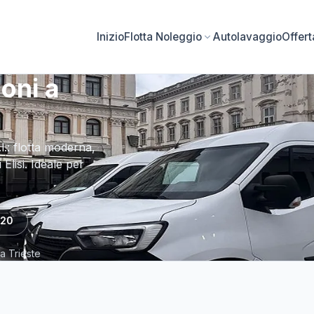
Inizio
Flotta Noleggio
Autolavaggio
Offer
oni a
l.: flotta moderna,
 Elisi. Ideale per
720
a Trieste