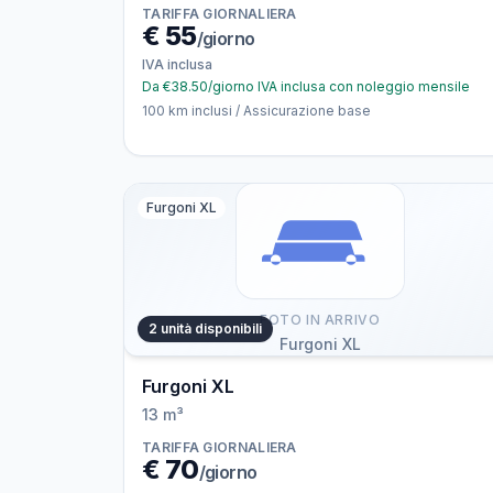
TARIFFA GIORNALIERA
€
55
/giorno
IVA inclusa
Da €38.50/giorno IVA inclusa con noleggio mensile
100 km inclusi / Assicurazione base
Furgoni XL
FOTO IN ARRIVO
2 unità disponibili
Furgoni XL
Furgoni XL
13 m³
TARIFFA GIORNALIERA
€
70
/giorno