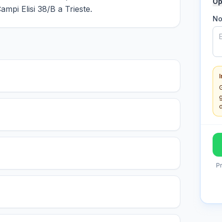
Op
ampi Elisi 38/B a Trieste.
No
I
G
d
P