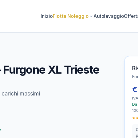
Inizio
Flotta Noleggio
Autolavaggio
Offer
 Furgone XL Trieste
Ri
Fo
€
 carichi massimi
IVA
Da 
100
★
e
C
p