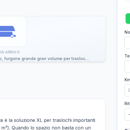
No
IN ARRIVO
Te
Ford Transit L3H2 passo lungo a noleggio, furgone grande gran volume per traslochi a Trieste
Km
Rit
e è la soluzione XL per traslochi importanti
13 m³). Quando lo spazio non basta con un