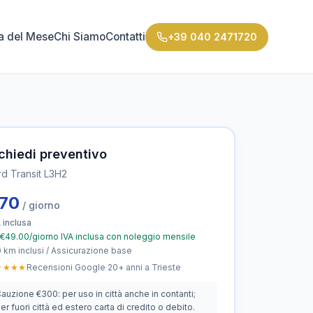
ta del Mese
Chi Siamo
Contatti
+39 040 2471720
chiedi preventivo
rd Transit L3H2
70
/ giorno
 inclusa
€49.00/giorno IVA inclusa con noleggio mensile
 km inclusi / Assicurazione base
★★★★
Recensioni Google
·
20+ anni a Trieste
auzione €300: per uso in città anche in contanti;
er fuori città ed estero carta di credito o debito.