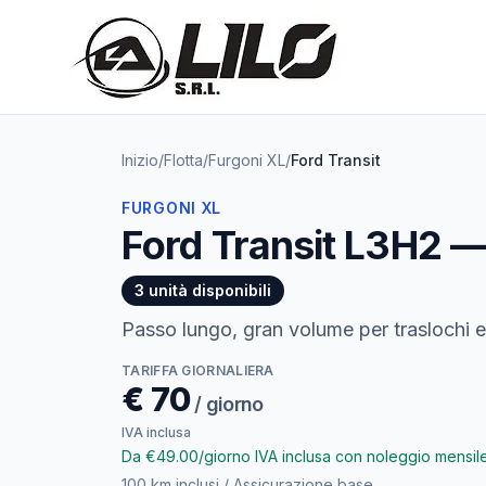
Inizio
/
Flotta
/
Furgoni XL
/
Ford
Transit
FURGONI XL
Ford Transit L3H2 —
3 unità disponibili
Passo lungo, gran volume per traslochi e
TARIFFA GIORNALIERA
€
70
/ giorno
IVA inclusa
Da €49.00/giorno IVA inclusa con noleggio mensil
100 km inclusi / Assicurazione base