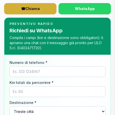
☎
Chiama
WhatsApp
PREVENTIVO RAPIDO
Richiedi su WhatsApp
Compila i campi (km e destinazione sono obbligatori): ti
apriamo una chat con il messaggio già pronto per
LILO
S.r.l.
(
0402471720
).
Numero di telefono *
Km totali da percorrere *
Destinazione *