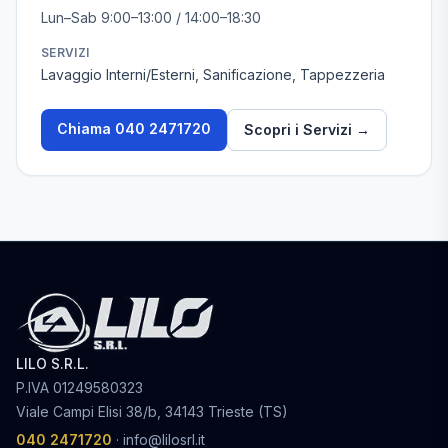
Lun–Sab 9:00–13:00 / 14:00–18:30
SERVIZI
Lavaggio Interni/Esterni, Sanificazione, Tappezzeria
Chiama
040 2471720
Scopri i Servizi →
LILO S.R.L.
P.IVA
01249580323
Viale Campi Elisi 38/b, 34143 Trieste (TS)
040 2471720
·
info@lilosrl.it