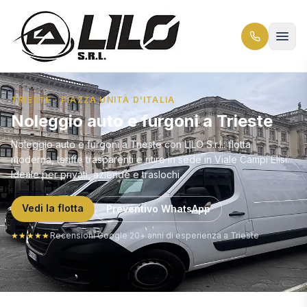
TRIESTE · PIAZZA UNITÀ D'ITALIA
Noleggio auto e furgoni a Trieste
Noleggio auto e furgoni a Trieste con LILO S.r.l.: flotta
moderna, tariffe trasparenti e ritiro in sede in Viale Campi Elisi.
Ideale per privati, aziende e traslochi.
Vedi la flotta
Preventivo WhatsApp
★★★★★
Recensioni Google
·
20+ anni di esperienza a Trieste