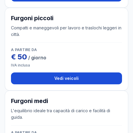
3 veicoli
Furgoni piccoli
Compatti e maneggevoli per lavoro e traslochi leggeri in
città.
A PARTIRE DA
€
50
/ giorno
IVA inclusa
Vedi veicoli
4 veicoli
Furgoni medi
L'equilibrio ideale tra capacità di carico e facilità di
guida.
A PARTIRE DA