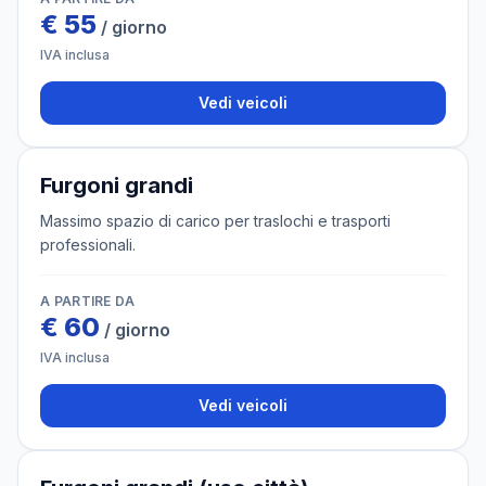
€
55
/ giorno
IVA inclusa
Vedi veicoli
6 veicoli
Furgoni grandi
Massimo spazio di carico per traslochi e trasporti
professionali.
A PARTIRE DA
€
60
/ giorno
IVA inclusa
Vedi veicoli
4 veicoli