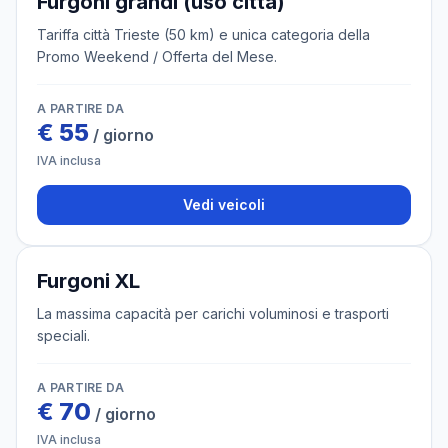
Furgoni grandi (uso città)
Tariffa città Trieste (50 km) e unica categoria della
Promo Weekend / Offerta del Mese.
A PARTIRE DA
€
55
/ giorno
IVA inclusa
Vedi veicoli
3 veicoli
Furgoni XL
La massima capacità per carichi voluminosi e trasporti
speciali.
A PARTIRE DA
€
70
/ giorno
IVA inclusa